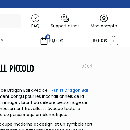
Recherche
FAQ
Support client
Mon compte
0
19,90
€
 ?
19,90
€
1
LL PICCOLO
s de Dragon Ball avec ce
T-shirt Dragon Ball
ement conçu pour les inconditionnels de la
ommage vibrant au célèbre personnage de
gneusement travaillés, il évoque toute la
 de ce personnage emblématique.
e coupe moderne et design, et un symbole fort