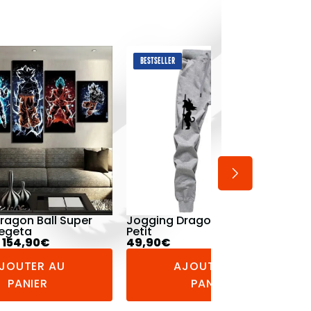
BESTSELLER
ragon Ball Goku
Débardeur Dragon Ball Z
Vegeta Combat
34,90
€
JOUTER AU
AJOUTER AU
PANIER
PANIER