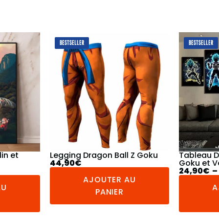
BESTSELLER
BESTSELLER
 Z Goku
Tableau Dragon Ball Super
Jogging D
Goku et Vegeta
Petit
24,90
€
–
154,90
€
49,90
€
AU
AJOUTER AU
A
PANIER