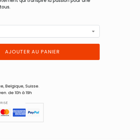
vêtement qui transpire la passion pour une
tous.
AJOUTER AU PANIER
ce, Belgique, Suisse.
ven. de 10h à 19h