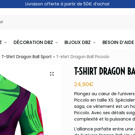
Livraison offerte à partir de 50€ d’achat
Z
DÉCORATION DBZ
BIJOUX DBZ
BESOIN D’AIDE
»
T-Shirt Dragon Ball Sport
»
T-shirt Dragon Ball Piccolo
T-SHIRT DRAGON BA
24,90
€
Plongez au cœur de l’univer
Piccolo en taille XS. Spécial
saga, ce vêtement est un h
Piccolo. Avec ses détails soi
complexité et la puissance
L’alliance parfaite entre un