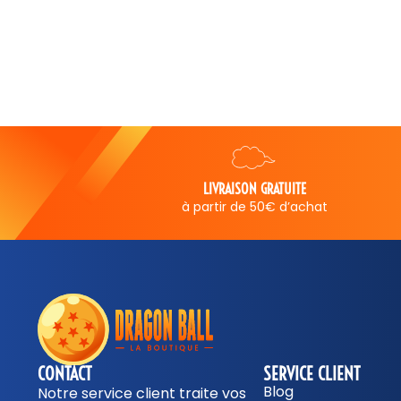
AISON GRATUITE
SERVICE CLIENT
r de 50€ d’achat
5 jours sur 7
CONTACT
SERVICE CLIENT
Blog
Notre service client traite vos