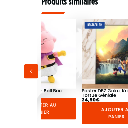
Produits similaires
BESTSELLER
BESTSELLER
Poster DBZ Goku, Krilin et
Legging Dragon Ball
Tortue Géniale
44,90
€
24,90
€
AJOUTER 
AJOUTER AU
PANIER
PANIER