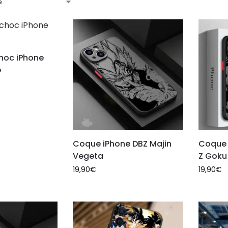
hoc iPhone
é
Coque iPhone DBZ Majin
Coque 
Vegeta
Z Goku
19,90
€
19,90
€