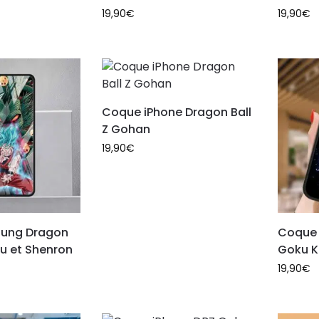
19,90
€
19,90
€
Coque iPhone Dragon Ball
Z Gohan
19,90
€
ung Dragon
Coque 
eu et Shenron
Goku 
19,90
€