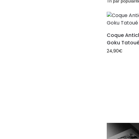
Coque Antic
Goku Tatou
24,90
€