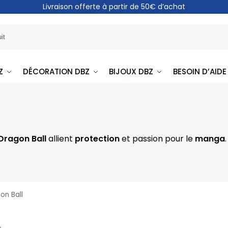
Livraison offerte à partir de 50€ d’achat
Z
DÉCORATION DBZ
BIJOUX DBZ
BESOIN D’AIDE
Dragon Ball
allient
protection
et passion pour le
manga
on Ball