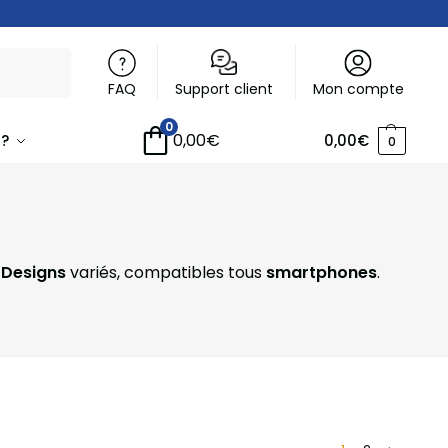
Recherche
FAQ
Support client
Mon compte
0
0,00
€
 ?
0,00
€
0
.
Designs
variés, compatibles tous
smartphones
.