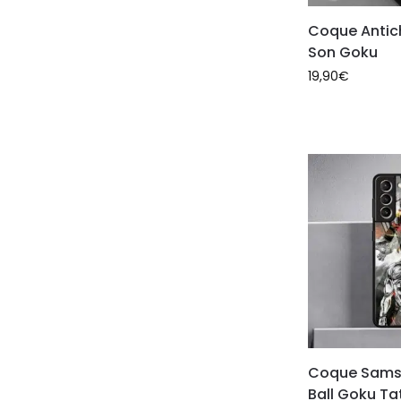
Coque Antic
Son Goku
19,90
€
Coque Sams
Ball Goku T