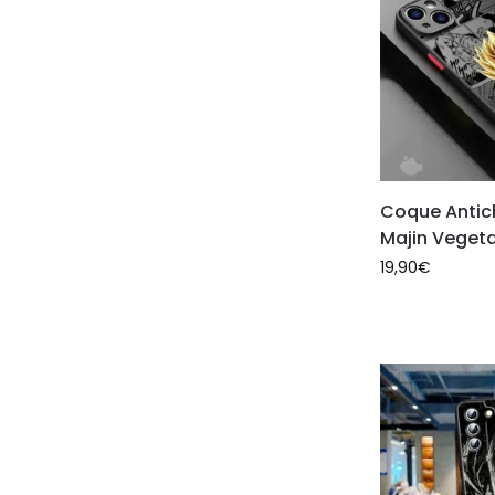
Coque Antic
Majin Veget
19,90
€