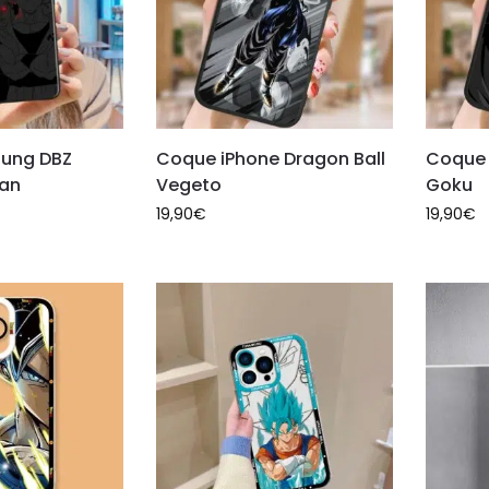
ung DBZ
Coque iPhone Dragon Ball
Coque 
han
Vegeto
Goku
19,90
€
19,90
€