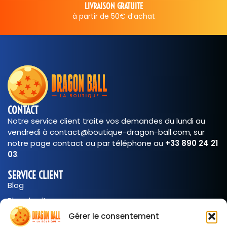
ITE
SERVICE CLI
’achat
5 jours sur
CONTACT
Notre service client traite vos demandes du lundi au
vendredi à contact@boutique-dragon-ball.com, sur
notre page contact ou par téléphone au
+33 890 24 21
03
.
SERVICE CLIENT
Blog
Plan de site
Support Client
Gérer le consentement