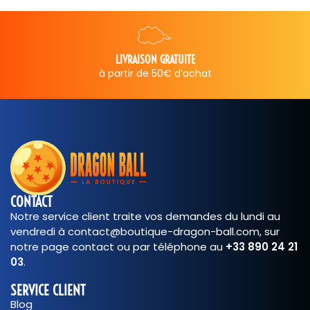
LIVRAISON GRATUITE
artir de 50€ d’achat
CONTACT
Notre service client traite vos demandes du lundi au
vendredi à contact@boutique-dragon-ball.com, sur
notre page contact ou par téléphone au
+33 890 24 21
03
.
SERVICE CLIENT
Blog