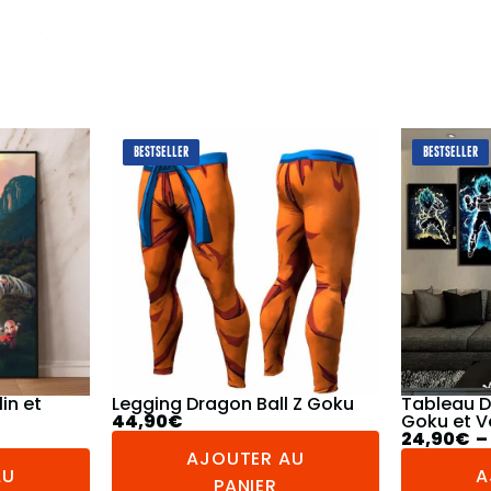
BESTSELLER
BESTSELLER
 Z Goku
Tableau Dragon Ball Super
Jogging D
Goku et Vegeta
Petit
24,90
€
–
154,90
€
49,90
€
AU
AJOUTER AU
A