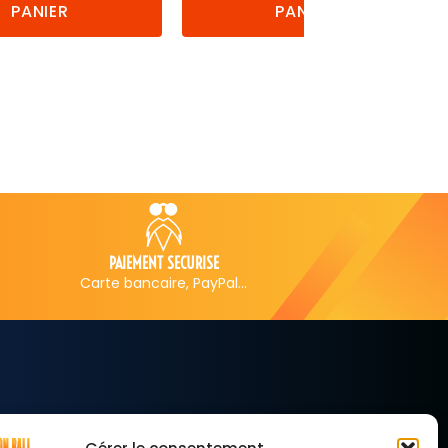
PANIER
PANIER
LIVRAISON GRATUITE
SERVICE CLI
à partir de 50€ d’achat
5 jours su