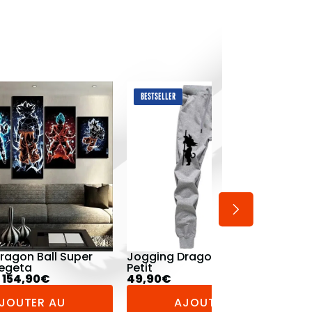
BESTSELLER
ragon Ball Goku
Débardeur Dragon Ball Z
Vegeta Combat
34,90
€
JOUTER AU
AJOUTER AU