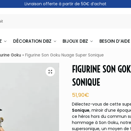
Livraison offerte à partir de 50€ d’achat
Z
DÉCORATION DBZ
BIJOUX DBZ
BESOIN D’AIDE
gurine Goku
»
Figurine Son Goku Nuage Super Sonique
FIGURINE SON GO
SONIQUE
51,90
€
Délectez-vous de cette sup
Sonique
, miroir d’une époqu
ce héros hors du commun sur
hommage à Son Goku, notre va
supersonique, un moyen de tr