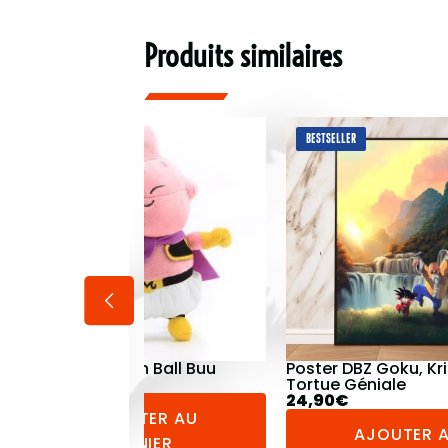
Produits similaires
BESTSELLER
BESTSELLER
Poster DBZ Goku, Krilin et
Legging Dragon Ball
Tortue Géniale
44,90
€
24,90
€
AJOUTER 
AJOUTER AU
PANIER