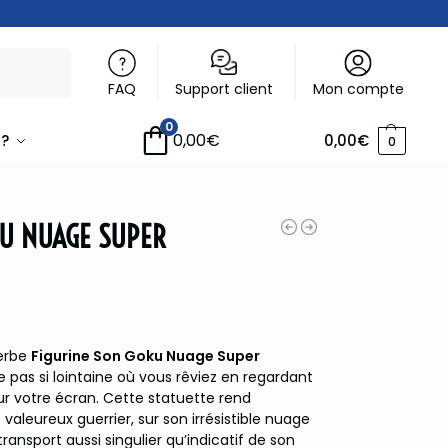
Recherche
FAQ
Support client
Mon compte
0
0,00
€
 ?
0,00
€
0
KU NUAGE SUPER
erbe
Figurine Son Goku Nuage Super
e pas si lointaine où vous rêviez en regardant
 votre écran. Cette statuette rend
leureux guerrier, sur son irrésistible nuage
ansport aussi singulier qu’indicatif de son