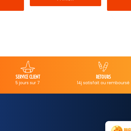
PANIER
RETOURS
PAIEMENT SECURISE
14j satisfait ou remboursé
Carte bancaire, PayPal...