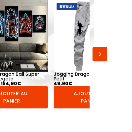
BESTSELLER
ragon Ball Goku
Débardeur Dragon Ball Z
Vegeta Combat
34,90
€
JOUTER AU
AJOUTER AU
PANIER
PANIER