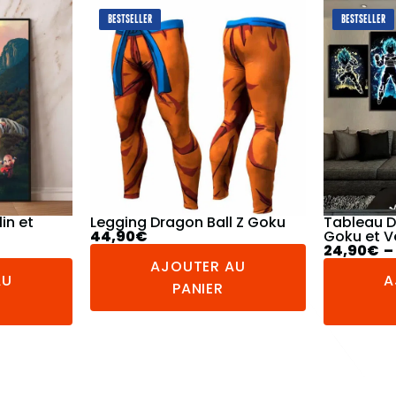
BESTSELLER
BESTSELLER
 Z Goku
Tableau Dragon Ball Super
Jogging D
Goku et Vegeta
Petit
24,90
€
–
154,90
€
49,90
€
AU
AJOUTER AU
A
PANIER