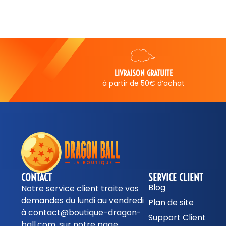
AISON GRATUITE
SERVICE CLIENT
r de 50€ d’achat
5 jours sur 7
CONTACT
SERVICE CLIENT
Blog
Notre service client traite vos
demandes du lundi au vendredi
Plan de site
à contact@boutique-dragon-
Support Client
ball.com, sur notre page