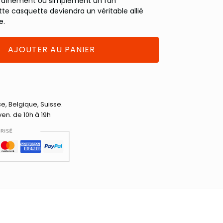
traînement ou simplement un fan
tte casquette deviendra un véritable allié
e.
AJOUTER AU PANIER
ce, Belgique, Suisse.
ven. de 10h à 19h