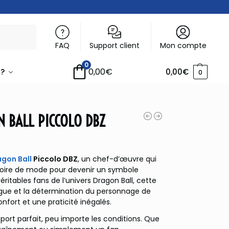
Recherche
FAQ
Support client
Mon compte
0
0,00
€
 ?
0,00
€
0
 BALL PICCOLO DBZ
gon Ball
Piccolo DBZ
, un chef-d’œuvre qui
soire de mode pour devenir un symbole
éritables fans de l’univers Dragon Ball, cette
gue et la détermination du personnage de
onfort et une praticité inégalés.
 port parfait, peu importe les conditions. Que