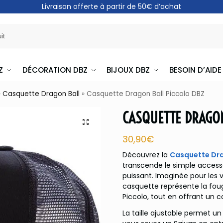
Livraison offerte à partir de 50€ d’achat
Z
DÉCORATION DBZ
BIJOUX DBZ
BESOIN D’AIDE
»
Casquette Dragon Ball
»
Casquette Dragon Ball Piccolo DBZ
CASQUETTE DRAGON
30,90
€
Découvrez la
Casquette Dra
transcende le simple acces
puissant. Imaginée pour les v
casquette représente la fou
Piccolo, tout en offrant un c
La taille ajustable permet un