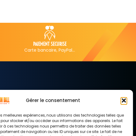
LIVRAISON GRATUITE
SERVICE CLI
à partir de 50€ d’achat
5 jours su
Gérer le consentement
LETTER
 les meilleures expériences, nous utilisons des technologies telles que
S'inscrire
 pour stocker et/ou accéder aux informations des appareils. Le fait
r à ces technologies nous permettra de traiter des données telles
ortement de navigation ou les ID uniques sur ce site. Le fait de ne