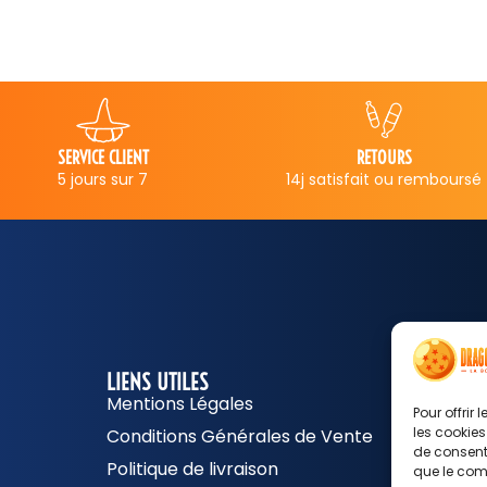
RETOURS
PAIEMENT SECURISE
14j satisfait ou remboursé
Carte bancaire, PayPal...
LIENS UTILES
NEWS
Mentions Légales
E
Pour offrir
-
les cookies
Conditions Générales de Vente
de consenti
m
Politique de livraison
que le comp
a