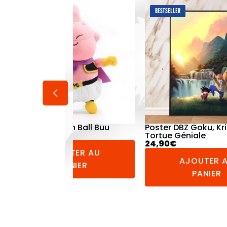
BESTSELLER
BESTSELLER
Poster DBZ Goku, Krilin et
Legging Dragon Ball
Tortue Géniale
44,90
€
24,90
€
AJOUTER 
AJOUTER AU
PANIER
PANIER